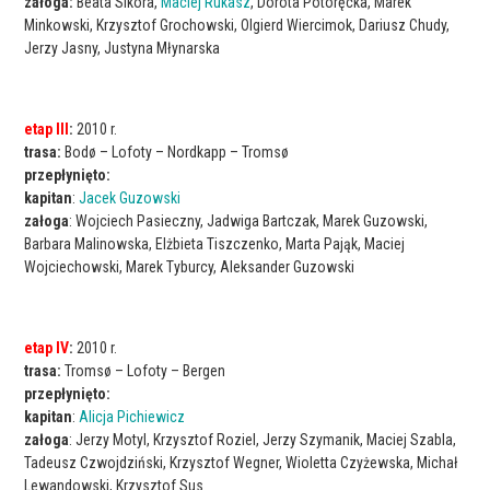
załoga:
Beata Sikora,
Maciej Rukasz
, Dorota Potoręcka, Marek
Minkowski, Krzysztof Grochowski, Olgierd Wiercimok, Dariusz Chudy,
Jerzy Jasny, Justyna Młynarska
etap III
:
2010 r.
trasa:
Bodø – Lofoty – Nordkapp – Tromsø
przepłynięto:
kapitan
:
Jacek Guzowski
załoga
: Wojciech Pasieczny, Jadwiga Bartczak, Marek Guzowski,
Barbara Malinowska, Elżbieta Tiszczenko, Marta Pająk, Maciej
Wojciechowski, Marek Tyburcy, Aleksander Guzowski
etap IV
:
2010 r.
trasa:
Tromsø – Lofoty – Bergen
przepłynięto:
kapitan
:
Alicja Pichiewicz
załoga
: Jerzy Motyl, Krzysztof Roziel, Jerzy Szymanik, Maciej Szabla,
Tadeusz Czwojdziński, Krzysztof Wegner, Wioletta Czyżewska, Michał
Lewandowski, Krzysztof Sus