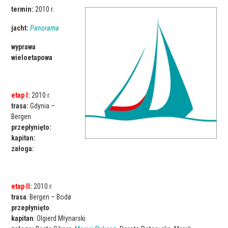
termin:
2010 r.
jacht:
Panorama
wyprawa
wieloetapowa
etap I
:
2010 r.
trasa:
Gdynia –
Bergen
przepłynięto:
kapitan:
załoga:
etap II
:
2010 r.
trasa
: Bergen – Bodø
przepłynięto
:
kapitan
: Olgierd Młynarski