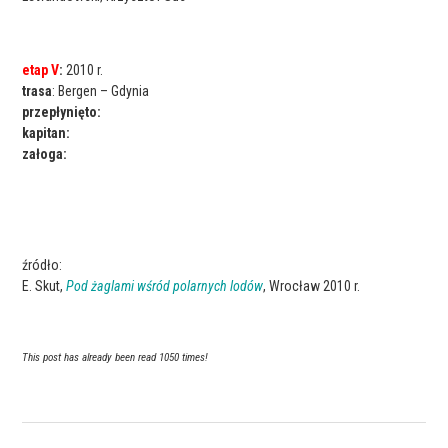
etap V
:
2010 r.
trasa
: Bergen – Gdynia
przepłynięto:
kapitan:
załoga:
źródło:
E. Skut,
Pod żaglami wśród polarnych lodów
, Wrocław 2010 r.
This post has already been read 1050 times!