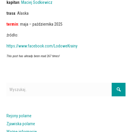
kapitan
:
Maciej Sodkiewicz
trasa
: Alaska
termin
: maja – października 2025
źródło:
https://www.facebook.com/LodoweKrainy
This post has already been read 267 times!
Rejony polarne
Zjawiska polarne
Ważne informacje