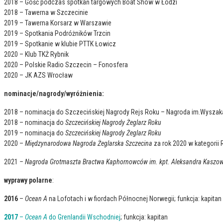
2018 – Gość podczas spotkań targowych Boat Show w Łodzi
2018 – Tawerna w Szczecinie
2019 – Tawerna Korsarz w Warszawie
2019 – Spotkania Podróżników Trzcin
2019 – Spotkanie w klubie PTTK Łowicz
2020 – Klub TKŻ Rybnik
2020 – Polskie Radio Szczecin – Fonosfera
2020 – JK AZS Wrocław
nominacje/nagrody/wyróżnienia:
2018 – nominacja do Szczecińskiej Nagrody Rejs Roku – Nagroda im.Wyszak
2018 – nominacja do
Szczecińskiej Nagrody Żeglarz Roku
2019 – nominacja do
Szczecińskiej Nagrody Żeglarz Roku
2020 –
Międzynarodowa Nagroda Żeglarska Szczecina
za rok 2020 w kategorii 
2021
– Nagroda Grotmaszta Bractwa Kaphornowców im. kpt. Aleksandra Kaszo
wyprawy polarne
:
2016
–
Ocean A
na Lofotach i w fiordach Północnej Norwegii; funkcja: kapitan
2017
–
Ocean A
do Grenlandii Wschodniej
; funkcja: kapitan