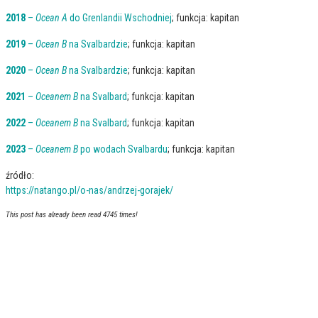
2018
–
Ocean A
do Grenlandii Wschodniej
; funkcja: kapitan
2019
–
Ocean B
na Svalbardzie
; funkcja: kapitan
2020
–
Ocean B
na Svalbardzie
; funkcja: kapitan
2021
–
Oceanem B
na Svalbard
; funkcja: kapitan
2022
–
Oceanem B
na Svalbard
; funkcja: kapitan
2023
–
Oceanem B
po wodach Svalbardu
; funkcja: kapitan
źródło:
https://natango.pl/o-nas/andrzej-gorajek/
This post has already been read 4745 times!