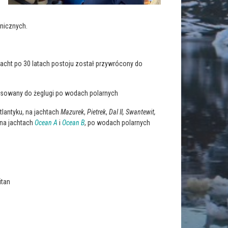
hnicznych.
 jacht po 30 latach postoju został przywrócony do
tosowany do żeglugi po wodach polarnych
tlantyku, na jachtach
Mazurek
,
Pietrek
,
Dal II,
Swantewit,
 na jachtach
Ocean A
i
Ocean B
, po wodach polarnych
itan