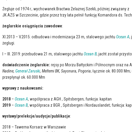
Żegluje od 1974 r.; wychowanek Bractwa Żelaznej Szekli, później związany z
JK AZS w Szczecinie, gdzie przez trzy lata pełnił funkcję Komandora ds. Tec
żeglarskie osiągnięcia zawodowe
:
XI.2013 – V.2015: odbudowa i modernizacja 23 m, stalowego jachtu
Ocean A
;
żeglugi.
I – III. 2019: przebudowa 21 m, stalowego jachtu
Ocean B
; jacht został przys
doświadczenie żeglarskie:
rejsy po Morzu Bałtyckim i Północnym oraz na A
Nadine,
Generał Zaruski
, Meltemi BK, Sayonara, Pogoria
; łącznie ok. 80.000 Mm;
przepłynął ok. 60.000 Mm
wyprawy z naukowcami:
2018
–
Ocean A
, współpraca z AGH , Spitsbergen; funkcja: kapitan
2019
–
Ocean B
, współpraca z BGR , Spitsbergen i Nordauslandet; funkcja: kap
wystawy/prelekcje/audycje/publikacje
:
2018 – Tawerna Korsarz w Warszawie