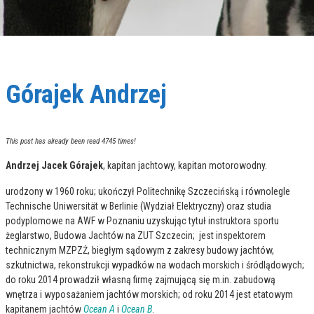
Górajek Andrzej
This post has already been read 4745 times!
Andrzej Jacek Górajek
, kapitan jachtowy, kapitan motorowodny.
urodzony w 1960 roku; ukończył Politechnikę Szczecińską i równolegle
Technische Uniwersität w Berlinie (Wydział Elektryczny) oraz studia
podyplomowe na AWF w Poznaniu uzyskując tytuł instruktora sportu
żeglarstwo, Budowa Jachtów na ZUT Szczecin; jest inspektorem
technicznym MZPZŻ, biegłym sądowym z zakresy budowy jachtów,
szkutnictwa, rekonstrukcji wypadków na wodach morskich i śródlądowych;
do roku 2014 prowadził własną firmę zajmującą się m.in. zabudową
wnętrza i wyposażaniem jachtów morskich; od roku 2014 jest etatowym
kapitanem jachtów
Ocean A
i
Ocean B
.